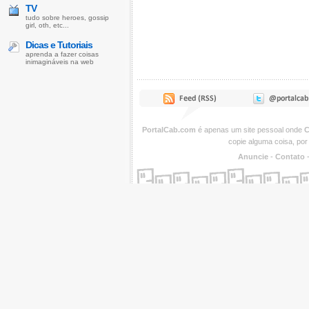
TV
tudo sobre heroes, gossip
girl, oth, etc...
Dicas e Tutoriais
aprenda a fazer coisas
inimagináveis na web
PortalCab.com
é apenas um site pessoal onde
C
copie alguma coisa, por
Anuncie
-
Contato