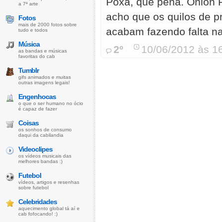
Poxa, que pena. Onion 
a 7ª arte
acho que os quilos de 
Fotos
mais de 2000 fotos sobre
acabam fazendo falta na r
tudo e todos
Música
2º
10/06/2012 às 1
as bandas e músicas
favoritas do cab
Tumblr
gifs animados e muitas
outras imagens legais!
Engenhocas
o que o ser humano no ócio
é capaz de fazer
Coisas
os sonhos de consumo
daqui da cabilandia
Videoclipes
os vídeos musicais das
melhores bandas :)
Futebol
vídeos, artigos e resenhas
sobre futebol
Celebridades
aquecimento global tá aí e
cab fofocando! :)