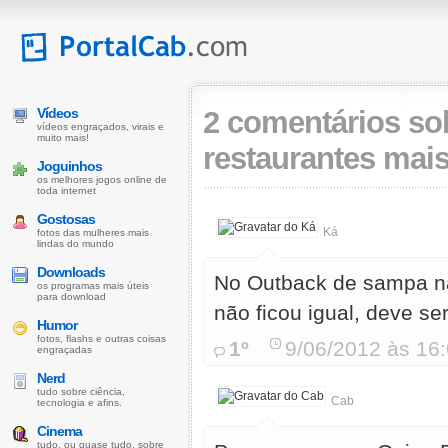
Vídeos
2 comentários so
vídeos engraçados, virais e
muito mais!
restaurantes ma
Joguinhos
os melhores jogos online de
toda internet
Gostosas
Ká
fotos das mulheres mais
lindas do mundo
Downloads
No Outback de sampa não
os programas mais úteis
para download
não ficou igual, deve ser
Humor
fotos, flashs e outras coisas
1º
9/06/2012 às 16
engraçadas
Nerd
tudo sobre ciência,
Cab
tecnologia e afins.
Cinema
tudo, ou quase tudo, sobre