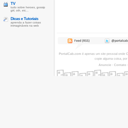
TV
tudo sobre heroes, gossip
girl, oth, etc...
Dicas e Tutoriais
aprenda a fazer coisas
inimagináveis na web
PortalCab.com
é apenas um site pessoal onde
C
copie alguma coisa, por
Anuncie
-
Contato