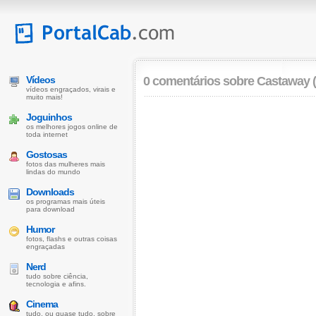
Vídeos
0 comentários sobre
Castaway 
vídeos engraçados, virais e
muito mais!
Joguinhos
os melhores jogos online de
toda internet
Gostosas
fotos das mulheres mais
lindas do mundo
Downloads
os programas mais úteis
para download
Humor
fotos, flashs e outras coisas
engraçadas
Nerd
tudo sobre ciência,
tecnologia e afins.
Cinema
tudo, ou quase tudo, sobre