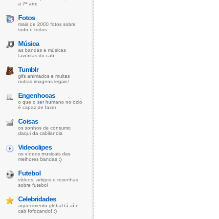
a 7ª arte
Fotos
mais de 2000 fotos sobre
tudo e todos
Música
as bandas e músicas
favoritas do cab
Tumblr
gifs animados e muitas
outras imagens legais!
Engenhocas
o que o ser humano no ócio
é capaz de fazer
Coisas
os sonhos de consumo
daqui da cabilandia
Videoclipes
os vídeos musicais das
melhores bandas :)
Futebol
vídeos, artigos e resenhas
sobre futebol
Celebridades
aquecimento global tá aí e
cab fofocando! :)