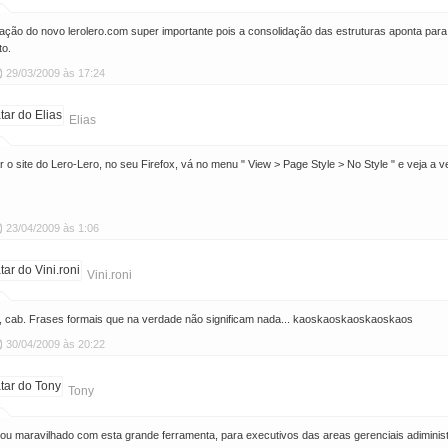
iação do novo lerolero.com super importante pois a consolidação das estruturas aponta para
o.
29/03/2009 às 17:24
Elias
 o site do Lero-Lero, no seu Firefox, vá no menu " View > Page Style > No Style " e veja a ve
23/04/2009 às 1:06
Vini.roni
l, cab. Frases formais que na verdade não significam nada... kaoskaoskaoskaoskaos
30/04/2009 às 20:22
Tony
ou maravilhado com esta grande ferramenta, para executivos das areas gerenciais adiminis