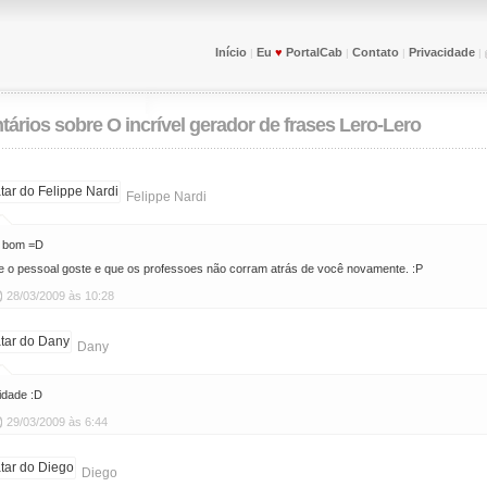
Início
Eu
♥
PortalCab
Contato
Privacidade
|
|
|
|
tários sobre
O incrível gerador de frases Lero-Lero
Felippe Nardi
o bom =D
 o pessoal goste e que os professoes não corram atrás de você novamente. :P
28/03/2009 às 10:28
Dany
lidade :D
29/03/2009 às 6:44
Diego