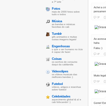
a 7ª arte
Achei a cr
Fotos
pensament
mais de 2000 fotos sobre
tudo e todos
3º
Música
as bandas e músicas
favoritas do cab
Tumblr
gifs animados e muitas
Ao acessar
outras imagens legais!
haha
Engenhocas
Falou :)
o que o ser humano no ócio
é capaz de fazer
4º
Coisas
os sonhos de consumo
daqui da cabilandia
Videoclipes
os vídeos musicais das
Muito lega
melhores bandas :)
5º
Futebol
vídeos, artigos e resenhas
sobre futebol
Celebridades
aquecimento global tá aí e
cab fofocando! :)
Gente! Est