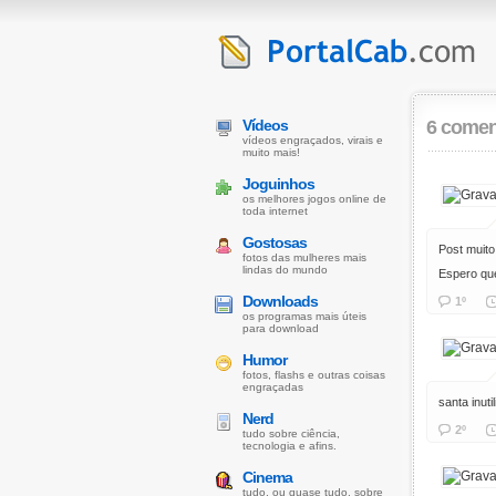
Vídeos
6 comen
vídeos engraçados, virais e
muito mais!
Joguinhos
os melhores jogos online de
toda internet
Gostosas
Post muit
fotos das mulheres mais
lindas do mundo
Espero que
Downloads
1º
os programas mais úteis
para download
Humor
fotos, flashs e outras coisas
engraçadas
santa inuti
Nerd
2º
tudo sobre ciência,
tecnologia e afins.
Cinema
tudo, ou quase tudo, sobre