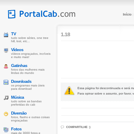
Início
TV
1.18
tudo sobre séries, one tree
hill, lost, etc...
Vídeos
vídeos engraçados, incríveis
e muito mais!
Gatinhas
fotos das mulheres mais
lindas do mundo
Downloads
os programas mais úteis
Essa página foi descontinuada e será 
para download
Para opinar sobre o assunto, por favor, v
Música
tudo sobre as bandas
preferidas do cab
Diversão
fotos, flashs e outras coisas
engraçadas
COMPARTILHE :)
Fotos
mais de 3000 fotos e