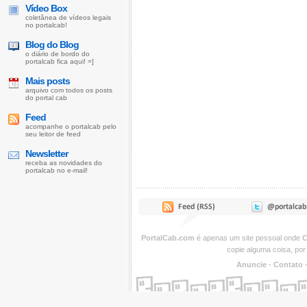
Vídeo Box
coletânea de vídeos legais
no portalcab!
Blog do Blog
o diário de bordo do
portalcab fica aqui! =]
Mais posts
arquivo com todos os posts
do portal cab
Feed
acompanhe o portalcab pelo
seu leitor de feed
Newsletter
receba as novidades do
portalcab no e-mail!
PortalCab.com
é apenas um site pessoal onde
C
copie alguma coisa, por
Anuncie
-
Contato