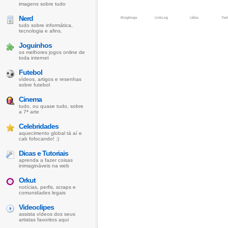
imagens sobre tudo
Nerd
Blogblogs
LinkLog
Uêba
Twit
tudo sobre informática,
tecnologia e afins.
Joguinhos
os melhores jogos online de
toda internet
Futebol
vídeos, artigos e resenhas
sobre futebol
Cinema
tudo, ou quase tudo, sobre
a 7ª arte
Celebridades
aquecimento global tá aí e
cab fofocando! :)
Dicas e Tutoriais
aprenda a fazer coisas
inimagináveis na web
Orkut
notícias, perfis, scraps e
comunidades legais
Videoclipes
assista vídeos dos seus
artistas favoritos aqui