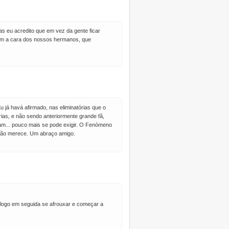
s eu acredito que em vez da gente ficar
com a cara dos nossos hermanos, que
 já havá afirmado, nas eliminatórias que o
rias, e não sendo anteriormente grande fã,
ram... pouco mais se pode exigir. O Fenómeno
ovão merece. Um abraço amigo.
 logo em seguida se afrouxar e começar a