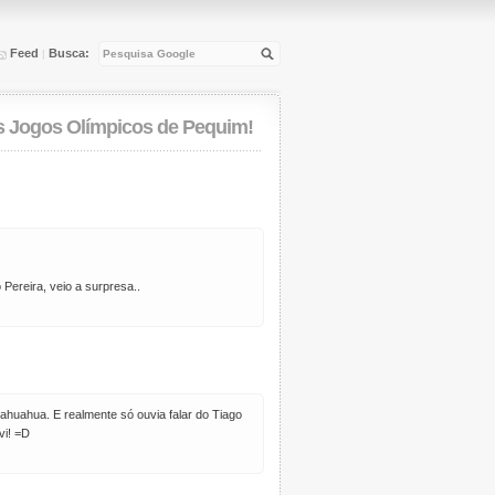
Feed
Busca:
|
os Jogos Olímpicos de Pequim!
ereira, veio a surpresa..
uahuahua. E realmente só ouvia falar do Tiago
vi! =D