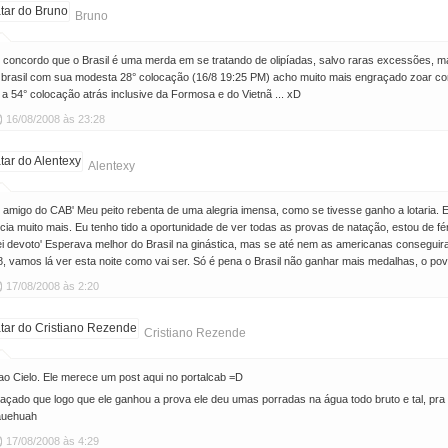
Bruno
 concordo que o Brasil é uma merda em se tratando de olipíadas, salvo raras excessões, ma
o brasil com sua modesta 28° colocação (16/8 19:25 PM) acho muito mais engraçado zoar 
a 54° colocação atrás inclusive da Formosa e do Vietnã ... xD
16/08/2008 às 23:28
Alentexy
 amigo do CAB' Meu peito rebenta de uma alegria imensa, como se tivesse ganho a lotaria. Eu
cia muito mais. Eu tenho tido a oportunidade de ver todas as provas de natação, estou de fé
ei devoto' Esperava melhor do Brasil na ginástica, mas se até nem as americanas consegui
, vamos lá ver esta noite como vai ser. Só é pena o Brasil não ganhar mais medalhas, o p
17/08/2008 às 2:20
Cristiano Rezende
o Cielo. Ele merece um post aqui no portalcab =D
açado que logo que ele ganhou a prova ele deu umas porradas na água todo bruto e tal, pra
auehuah
17/08/2008 às 4:29