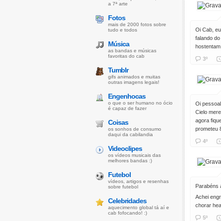
a 7ª arte
Fotos
mais de 2000 fotos sobre
Oi Cab, eu
tudo e todos
falando d
Música
hostentam 
as bandas e músicas
favoritas do cab
3º
Tumblr
gifs animados e muitas
outras imagens legais!
Engenhocas
o que o ser humano no ócio
Oi pessoal
é capaz de fazer
Cielo mere
agora fiqu
Coisas
prometeu 8
os sonhos de consumo
daqui da cabilandia
4º
Videoclipes
os vídeos musicais das
melhores bandas :)
Futebol
vídeos, artigos e resenhas
Parabéns a
sobre futebol
Achei engr
Celebridades
chorar he
aquecimento global tá aí e
cab fofocando! :)
5º