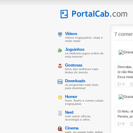
Vídeos
7 comen
vídeos engraçados, virais e
muito mais!
Joguinhos
os melhores jogos online de
toda internet
Gostosas
Desculpa,
fotos das mulheres mais
(e não Mar
lindas do mundo
Essa medal
Downloads
1º
os programas mais úteis
para download
Humor
fotos, flashs e outras coisas
engraçadas
Oi Neto, o
Nerd
tudo sobre ciência,
Pereira, pr
tecnologia e afins.
2º
Cinema
tudo, ou quase tudo, sobre