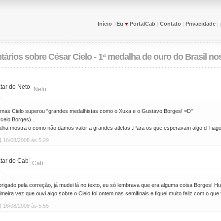
Início
Eu
♥
PortalCab
Contato
Privacidade
|
|
|
|
tários sobre
César Cielo - 1ª medalha de ouro do Brasil n
Neto
 mas Cielo superou "grandes medalhistas como o Xuxa e o Gustavo Borges! =D"
celo Borges)...
ha mostra o como não damos valor a grandes atletas..Para os que esperavam algo d Tiago P
16/08/2008 às 5:29
Cab
brigado pela correção, já mudei lá no texto, eu só lembrava que era alguma coisa Borges! H
imeira vez que ouvi algo sobre o Cielo foi ontem nas semifinais e fiquei muito feliz com o que 
16/08/2008 às 5:55