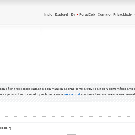
Início
Explore!
Eu
♥
PortalCab
Contato
Privacidade
|
|
|
|
|
ssa página foi descontinuada e será mantida apenas como arquivo para os
0
comentários antig
ara opinar sobre o assunto, por favor, visite o
link do post
e sinta-se livre em deixar o seu comentá
LHE :)