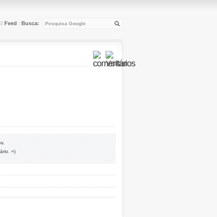
Feed
Busca:
|
os.
rio. =)