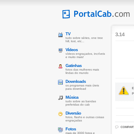
TV
3.14
tudo sobre séries, one tree
hill, lost, etc...
Vídeos
vídeos engraçados, incríveis
e muito mais!
Gatinhas
fotos das mulheres mais
lindas do mundo
Downloads
os programas mais úteis
E
para download
P
Música
tudo sobre as bandas
preferidas do cab
Diversão
fotos, flashs e outras coisas
engraçadas
COMPARTI
Fotos
mais de 3000 fotos e