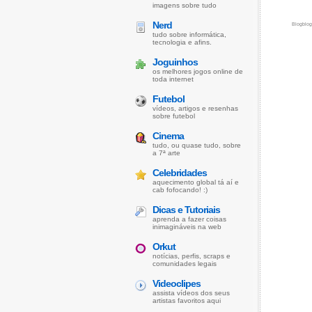
imagens sobre tudo
Nerd
Blogblo
tudo sobre informática,
tecnologia e afins.
Joguinhos
os melhores jogos online de
toda internet
Futebol
vídeos, artigos e resenhas
sobre futebol
Cinema
tudo, ou quase tudo, sobre
a 7ª arte
Celebridades
aquecimento global tá aí e
cab fofocando! :)
Dicas e Tutoriais
aprenda a fazer coisas
inimagináveis na web
Orkut
notícias, perfis, scraps e
comunidades legais
Videoclipes
assista vídeos dos seus
artistas favoritos aqui