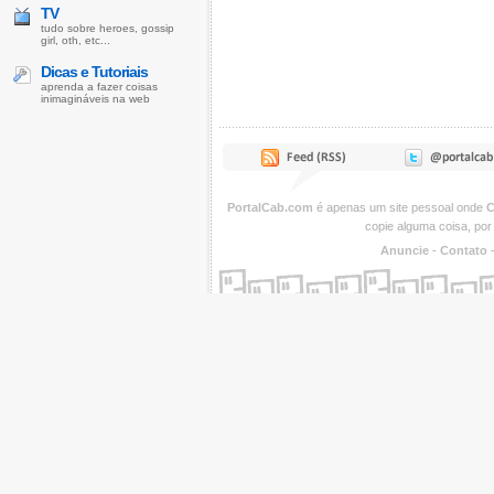
TV
tudo sobre heroes, gossip
girl, oth, etc...
Dicas e Tutoriais
aprenda a fazer coisas
inimagináveis na web
PortalCab.com
é apenas um site pessoal onde
C
copie alguma coisa, por
Anuncie
-
Contato