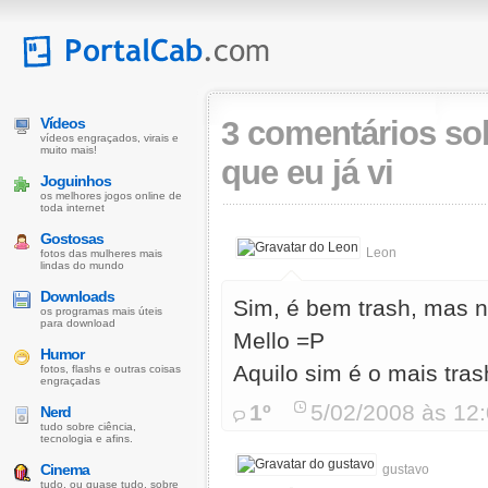
Vídeos
3 comentários so
vídeos engraçados, virais e
muito mais!
que eu já vi
Joguinhos
os melhores jogos online de
toda internet
Gostosas
Leon
fotos das mulheres mais
lindas do mundo
Downloads
Sim, é bem trash, mas n
os programas mais úteis
para download
Mello =P
Humor
Aquilo sim é o mais tra
fotos, flashs e outras coisas
engraçadas
1º
5/02/2008 às 12
Nerd
tudo sobre ciência,
tecnologia e afins.
Cinema
gustavo
tudo, ou quase tudo, sobre