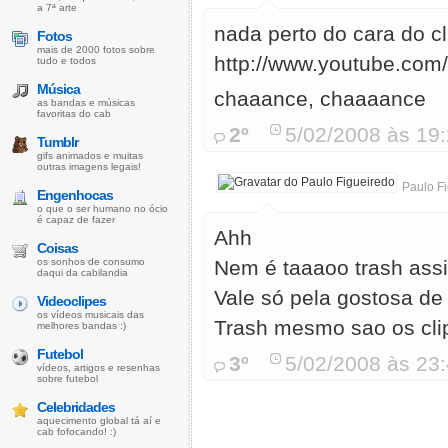
a 7ª arte
nada perto do cara do cl
Fotos
mais de 2000 fotos sobre
http://www.youtube.co
tudo e todos
Música
chaaance, chaaaance
as bandas e músicas
favoritas do cab
2º
5/02/2008 às 19
Tumblr
gifs animados e muitas
outras imagens legais!
Paulo F
Engenhocas
o que o ser humano no ócio
é capaz de fazer
Ahh
Coisas
os sonhos de consumo
Nem é taaaoo trash assi
daqui da cabilandia
Vale só pela gostosa de
Videoclipes
os vídeos musicais das
Trash mesmo sao os clip
melhores bandas :)
Futebol
3º
5/02/2008 às 23
vídeos, artigos e resenhas
sobre futebol
Celebridades
aquecimento global tá aí e
cab fofocando! :)