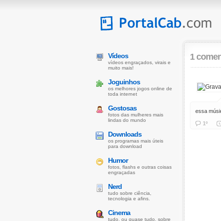
Vídeos
1 comen
vídeos engraçados, virais e
muito mais!
Joguinhos
os melhores jogos online de
toda internet
Gostosas
essa músic
fotos das mulheres mais
lindas do mundo
1º
Downloads
os programas mais úteis
para download
Humor
fotos, flashs e outras coisas
engraçadas
Nerd
tudo sobre ciência,
tecnologia e afins.
Cinema
tudo, ou quase tudo, sobre