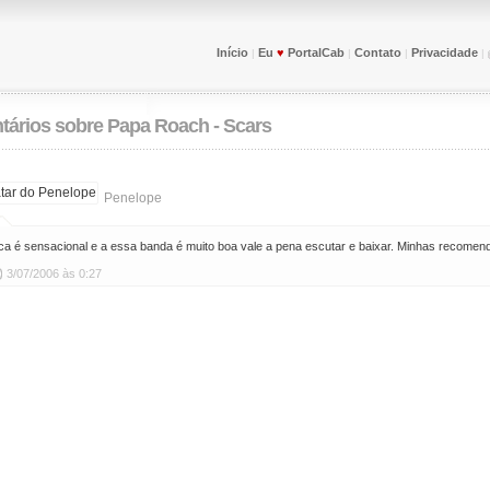
Início
Eu
♥
PortalCab
Contato
Privacidade
|
|
|
|
tários sobre
Papa Roach - Scars
Penelope
a é sensacional e a essa banda é muito boa vale a pena escutar e baixar. Minhas recomend
3/07/2006 às 0:27