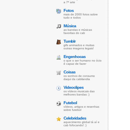
a 7ª arte
Fotos
mais de 2000 fotos sobre
tudo e todos
Música
as bandas e músicas
favoritas do cab
Tumblr
gifs animados e muitas
outras imagens legais!
Engenhocas
o que o ser humano no ócio
é capaz de fazer
Coisas
os sonhos de consumo
daqui da cabilandia
Videoclipes
os vídeos musicais das
melhores bandas :)
Futebol
vídeos, artigos e resenhas
sobre futebol
Celebridades
aquecimento global tá aí e
cab fofocando! :)