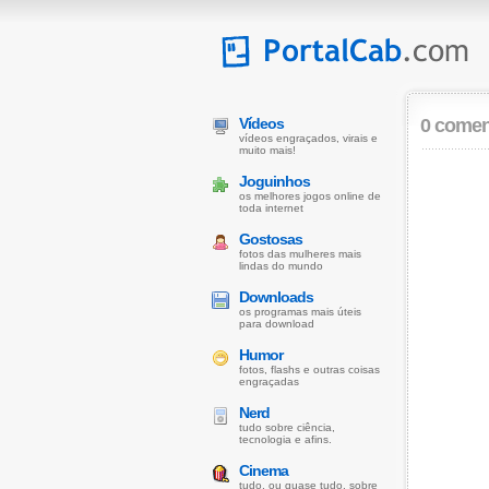
Vídeos
0 comen
vídeos engraçados, virais e
muito mais!
Joguinhos
os melhores jogos online de
toda internet
Gostosas
fotos das mulheres mais
lindas do mundo
Downloads
os programas mais úteis
para download
Humor
fotos, flashs e outras coisas
engraçadas
Nerd
tudo sobre ciência,
tecnologia e afins.
Cinema
tudo, ou quase tudo, sobre