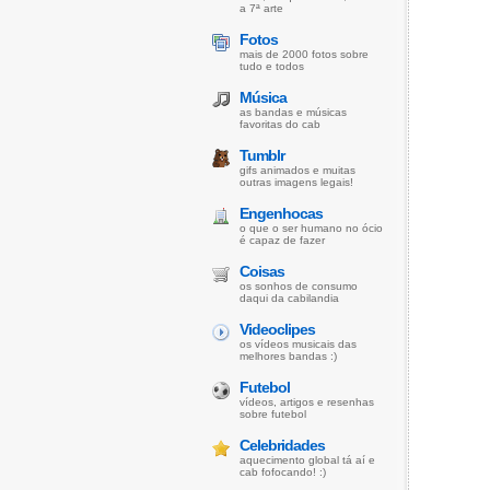
a 7ª arte
Fotos
mais de 2000 fotos sobre
tudo e todos
Música
as bandas e músicas
favoritas do cab
Tumblr
gifs animados e muitas
outras imagens legais!
Engenhocas
o que o ser humano no ócio
é capaz de fazer
Coisas
os sonhos de consumo
daqui da cabilandia
Videoclipes
os vídeos musicais das
melhores bandas :)
Futebol
vídeos, artigos e resenhas
sobre futebol
Celebridades
aquecimento global tá aí e
cab fofocando! :)