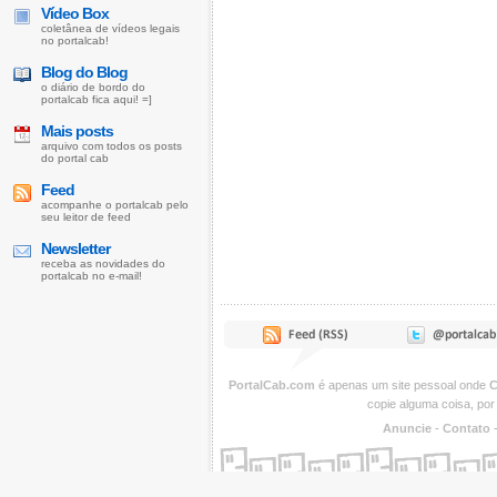
Vídeo Box
coletânea de vídeos legais
no portalcab!
Blog do Blog
o diário de bordo do
portalcab fica aqui! =]
Mais posts
arquivo com todos os posts
do portal cab
Feed
acompanhe o portalcab pelo
seu leitor de feed
Newsletter
receba as novidades do
portalcab no e-mail!
PortalCab.com
é apenas um site pessoal onde
C
copie alguma coisa, por
Anuncie
-
Contato