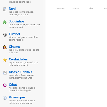
imagens sobre tudo
Nerd
Blogblogs
LinkLog
Uêba
Twit
tudo sobre informática,
tecnologia e afins.
Joguinhos
os melhores jogos online de
toda internet
Futebol
vídeos, artigos e resenhas
sobre futebol
Cinema
tudo, ou quase tudo, sobre
a 7ª arte
Celebridades
aquecimento global tá aí e
cab fofocando! :)
Dicas e Tutoriais
aprenda a fazer coisas
inimagináveis na web
Orkut
notícias, perfis, scraps e
comunidades legais
Videoclipes
assista vídeos dos seus
artistas favoritos aqui