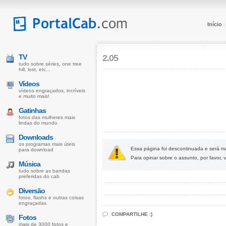
Início
TV
2.05
tudo sobre séries, one tree
hill, lost, etc...
Vídeos
vídeos engraçados, incríveis
e muito mais!
Gatinhas
fotos das mulheres mais
lindas do mundo
Downloads
os programas mais úteis
Essa página foi descontinuada e será 
para download
Para opinar sobre o assunto, por favor, v
Música
tudo sobre as bandas
preferidas do cab
Diversão
fotos, flashs e outras coisas
engraçadas
COMPARTILHE :)
Fotos
mais de 3000 fotos e