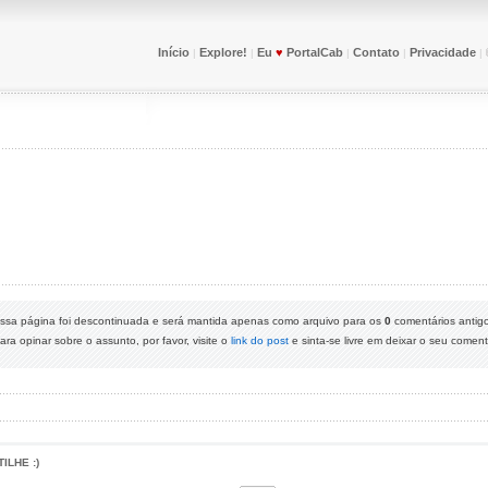
Início
Explore!
Eu
♥
PortalCab
Contato
Privacidade
|
|
|
|
|
ssa página foi descontinuada e será mantida apenas como arquivo para os
0
comentários antig
ara opinar sobre o assunto, por favor, visite o
link do post
e sinta-se livre em deixar o seu comentá
LHE :)