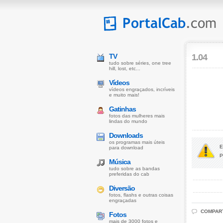
TV
1.04
tudo sobre séries, one tree
hill, lost, etc...
Vídeos
vídeos engraçados, incríveis
e muito mais!
Gatinhas
fotos das mulheres mais
lindas do mundo
Downloads
os programas mais úteis
E
para download
P
Música
tudo sobre as bandas
preferidas do cab
Diversão
fotos, flashs e outras coisas
engraçadas
COMPARTI
Fotos
mais de 3000 fotos e