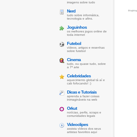
imagens sobre tudo
Nerd
Blogblo
tudo sobre informática,
tecnologia e afins.
Joguinhos
os melhores jogos online de
toda internet
Futebol
vídeos, artigos e resenhas
sobre futebol
Cinema
tudo, ou quase tudo, sobre
a 7ª arte
Celebridades
aquecimento global tá aí e
cab fofocando! :)
Dicas e Tutoriais
aprenda a fazer coisas
inimagináveis na web
Orkut
notícias, perfis, scraps e
comunidades legais
Videoclipes
assista vídeos dos seus
artistas favoritos aqui