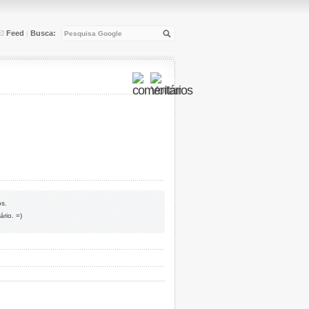
Feed
Busca:
|
os.
rio. =)